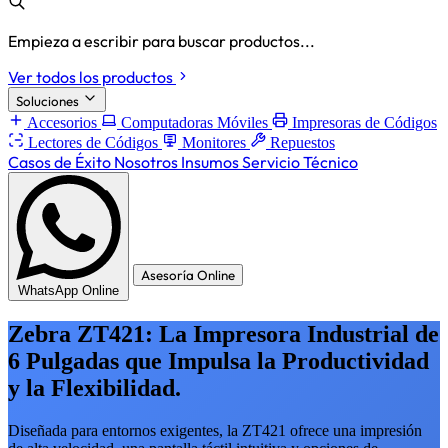
Empieza a escribir para buscar productos...
Ver todos los productos
Soluciones
Accesorios
Computadoras Móviles
Impresoras de Códigos
Lectores de Códigos
Monitores
Repuestos
Casos de Éxito
Nosotros
Insumos
Servicio Técnico
Asesoría Online
WhatsApp Online
Zebra ZT421: La Impresora Industrial de
6 Pulgadas que Impulsa la Productividad
y la Flexibilidad.
Diseñada para entornos exigentes, la ZT421 ofrece una impresión