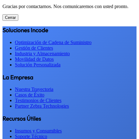
Gracias por contactarnos. Nos comunicaremos con usted pronto.
Cerrar
Soluciones Incode
Optimización de Cadena de Suministro
Gestión de Clientes
Industria y Almacenamiento
Movilidad de Datos
Solución Personalizada
La Empresa
Nuestra Trayectoria
Casos de Éxito
Testimonios de Clientes
Partner Zebra Technologies
Recursos Útiles
Insumos y Consumibles
Soporte Técnico