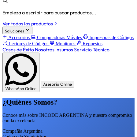
Empieza a escribir para buscar productos...
Ver todos los productos
Soluciones
Accesorios
Computadoras Móviles
Impresoras de Códigos
Lectores de Códigos
Monitores
Repuestos
Casos de Éxito
Nosotros
Insumos
Servicio Técnico
Asesoría Online
WhatsApp Online
¿Quiénes Somos?
Conoce más sobre INCODE ARGENTINA y nuestro compromiso
con la excelencia
Compañía Argentina
Cadena de Suministros