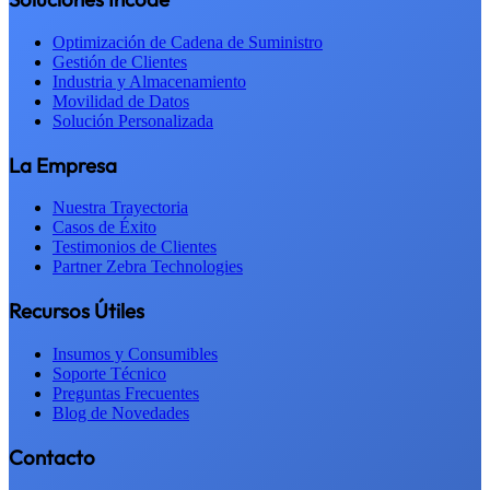
Optimización de Cadena de Suministro
Gestión de Clientes
Industria y Almacenamiento
Movilidad de Datos
Solución Personalizada
La Empresa
Nuestra Trayectoria
Casos de Éxito
Testimonios de Clientes
Partner Zebra Technologies
Recursos Útiles
Insumos y Consumibles
Soporte Técnico
Preguntas Frecuentes
Blog de Novedades
Contacto