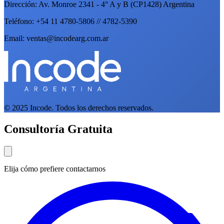
Dirección: Av. Monroe 2341 - 4° A y B (CP1428) Argentina
Teléfono: +54 11 4780-5806 // 4782-5390
Email: ventas@incodearg.com.ar
© 2025 Incode. Todos los derechos reservados.
Consultoría Gratuita
Elija cómo prefiere contactarnos