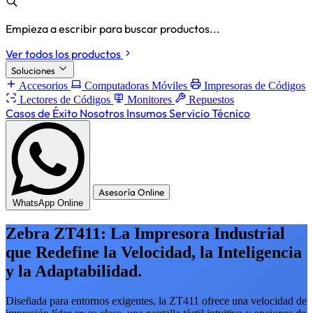
Empieza a escribir para buscar productos...
Ver todos los productos
Soluciones
Accesorios
Computadoras Móviles
Impresoras de Códigos
Lectores de Códigos
Monitores
Repuestos
Casos de Éxito
Nosotros
Insumos
Servicio Técnico
Asesoría Online
WhatsApp Online
Zebra ZT411: La Impresora Industrial
que Redefine la Velocidad, la Inteligencia
y la Adaptabilidad.
Diseñada para entornos exigentes, la ZT411 ofrece una velocidad de