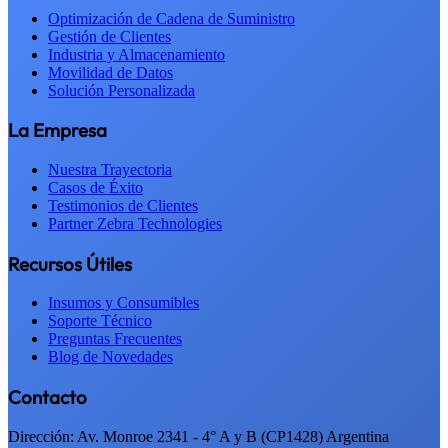
Optimización de Cadena de Suministro
Gestión de Clientes
Industria y Almacenamiento
Movilidad de Datos
Solución Personalizada
La Empresa
Nuestra Trayectoria
Casos de Éxito
Testimonios de Clientes
Partner Zebra Technologies
Recursos Útiles
Insumos y Consumibles
Soporte Técnico
Preguntas Frecuentes
Blog de Novedades
Contacto
Dirección: Av. Monroe 2341 - 4° A y B (CP1428) Argentina