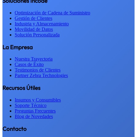
Soluciones Incode
Optimización de Cadena de Suministro
Gestión de Clientes
Industria y Almacenamiento
Movilidad de Datos
Solución Personalizada
La Empresa
Nuestra Trayectoria
Casos de Éxito
Testimonios de Clientes
Partner Zebra Technologies
Recursos Útiles
Insumos y Consumibles
Soporte Técnico
Preguntas Frecuentes
Blog de Novedades
Contacto