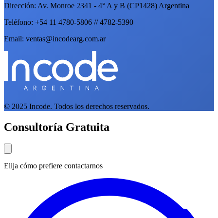
Dirección: Av. Monroe 2341 - 4° A y B (CP1428) Argentina
Teléfono: +54 11 4780-5806 // 4782-5390
Email: ventas@incodearg.com.ar
© 2025 Incode. Todos los derechos reservados.
Consultoría Gratuita
Elija cómo prefiere contactarnos