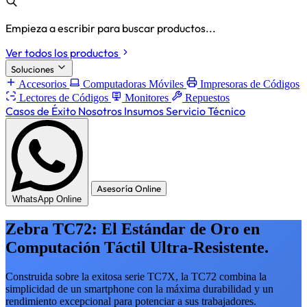
Empieza a escribir para buscar productos...
Ver todos los productos
Soluciones
Accesorios
Computadoras Móviles
Impresoras de Códigos
Lectores de Códigos
Monitores
Repuestos
Casos de Éxito
Nosotros
Insumos
Servicio Técnico
Asesoría Online
WhatsApp Online
Zebra TC72: El Estándar de Oro en
Computación Táctil Ultra-Resistente.
Construida sobre la exitosa serie TC7X, la TC72 combina la
simplicidad de un smartphone con la máxima durabilidad y un
rendimiento excepcional para potenciar a sus trabajadores.