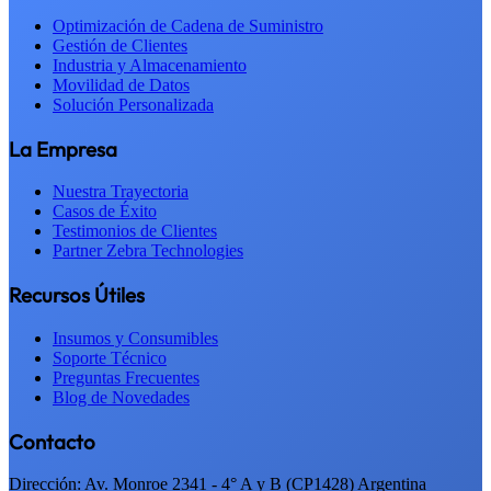
Optimización de Cadena de Suministro
Gestión de Clientes
Industria y Almacenamiento
Movilidad de Datos
Solución Personalizada
La Empresa
Nuestra Trayectoria
Casos de Éxito
Testimonios de Clientes
Partner Zebra Technologies
Recursos Útiles
Insumos y Consumibles
Soporte Técnico
Preguntas Frecuentes
Blog de Novedades
Contacto
Dirección: Av. Monroe 2341 - 4° A y B (CP1428) Argentina