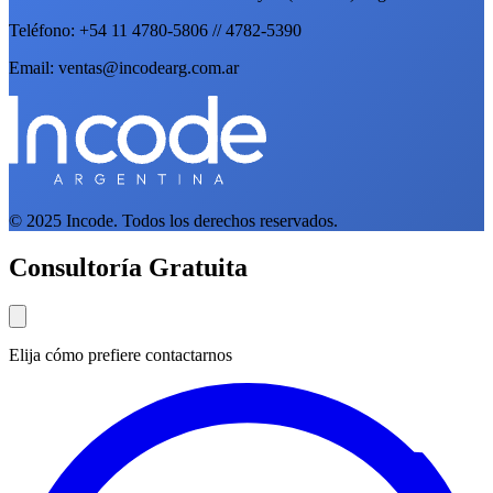
Teléfono: +54 11 4780-5806 // 4782-5390
Email: ventas@incodearg.com.ar
© 2025 Incode. Todos los derechos reservados.
Consultoría Gratuita
Elija cómo prefiere contactarnos