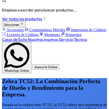
Empieza a escribir para buscar productos...
Ver todos los productos
Soluciones
Accesorios
Computadoras Móviles
Impresoras de Códigos
Lectores de Códigos
Monitores
Repuestos
Casos de Éxito
Nosotros
Insumos
Servicio Técnico
Asesoría Online
WhatsApp Online
Zebra TC52: La Combinación Perfecta
de Diseño y Rendimiento para la
Empresa.
Basada en la exitosa serie TC5X, la TC52 ofrece una experiencia de