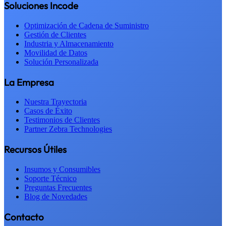
Soluciones Incode
Optimización de Cadena de Suministro
Gestión de Clientes
Industria y Almacenamiento
Movilidad de Datos
Solución Personalizada
La Empresa
Nuestra Trayectoria
Casos de Éxito
Testimonios de Clientes
Partner Zebra Technologies
Recursos Útiles
Insumos y Consumibles
Soporte Técnico
Preguntas Frecuentes
Blog de Novedades
Contacto