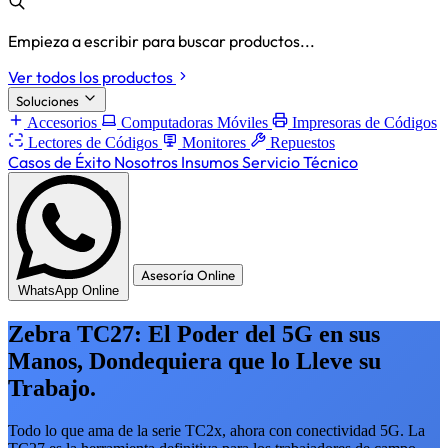
Empieza a escribir para buscar productos...
Ver todos los productos
Soluciones
Accesorios
Computadoras Móviles
Impresoras de Códigos
Lectores de Códigos
Monitores
Repuestos
Casos de Éxito
Nosotros
Insumos
Servicio Técnico
Asesoría Online
WhatsApp Online
Zebra TC27: El Poder del 5G en sus
Manos, Dondequiera que lo Lleve su
Trabajo.
Todo lo que ama de la serie TC2x, ahora con conectividad 5G. La