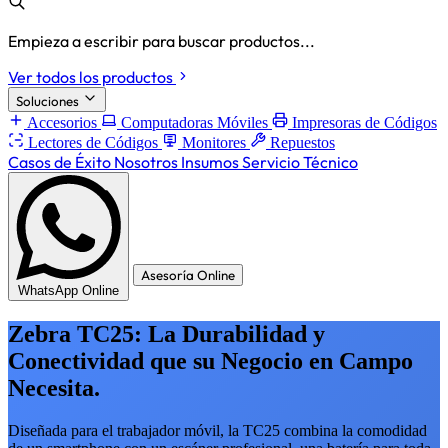
Empieza a escribir para buscar productos...
Ver todos los productos
Soluciones
Accesorios
Computadoras Móviles
Impresoras de Códigos
Lectores de Códigos
Monitores
Repuestos
Casos de Éxito
Nosotros
Insumos
Servicio Técnico
Asesoría Online
WhatsApp Online
Zebra TC25: La Durabilidad y
Conectividad que su Negocio en Campo
Necesita.
Diseñada para el trabajador móvil, la TC25 combina la comodidad