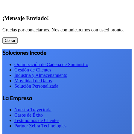
¡Mensaje Enviado!
Gracias por contactarnos. Nos comunicaremos con usted pronto.
Cerrar
Soluciones Incode
Optimización de Cadena de Suministro
Gestión de Clientes
Industria y Almacenamiento
Movilidad de Datos
Solución Personalizada
La Empresa
Nuestra Trayectoria
Casos de Éxito
Testimonios de Clientes
Partner Zebra Technologies