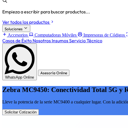
Empieza a escribir para buscar productos...
Ver todos los productos
Soluciones
Accesorios
Computadoras Móviles
Impresoras de Códigos
Casos de Éxito
Nosotros
Insumos
Servicio Técnico
Asesoría Online
WhatsApp Online
Zebra MC9450: Conectividad Total 5G y R
Lleve la potencia de la serie MC9400 a cualquier lugar. Con la adici
Solicitar Cotización