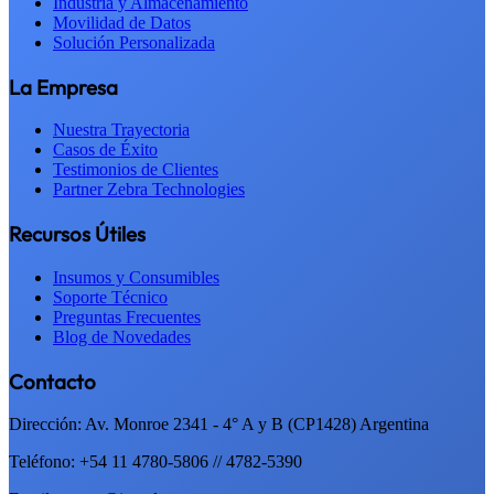
Industria y Almacenamiento
Movilidad de Datos
Solución Personalizada
La Empresa
Nuestra Trayectoria
Casos de Éxito
Testimonios de Clientes
Partner Zebra Technologies
Recursos Útiles
Insumos y Consumibles
Soporte Técnico
Preguntas Frecuentes
Blog de Novedades
Contacto
Dirección: Av. Monroe 2341 - 4° A y B (CP1428) Argentina
Teléfono: +54 11 4780-5806 // 4782-5390