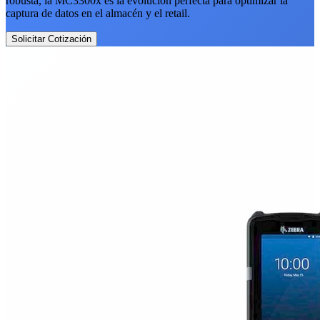
robusta, la MC3300x es la evolución perfecta para optimizar la
captura de datos en el almacén y el retail.
Solicitar Cotización