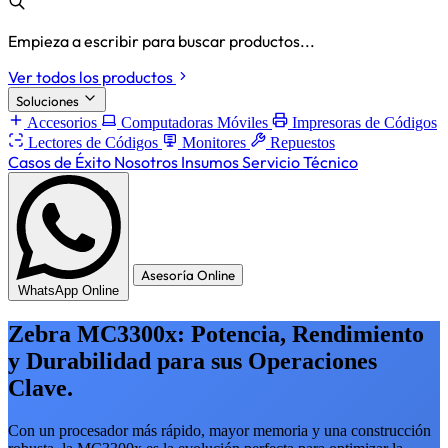
Empieza a escribir para buscar productos...
Ver todos los productos
Soluciones
Accesorios
Computadoras Móviles
Impresoras de Códigos
Lectores de Códigos
Monitores
Repuestos
Casos de Éxito
Nosotros
Insumos
Servicio Técnico
Asesoría Online
WhatsApp Online
Zebra MC3300x: Potencia, Rendimiento
y Durabilidad para sus Operaciones
Clave.
Con un procesador más rápido, mayor memoria y una construcción