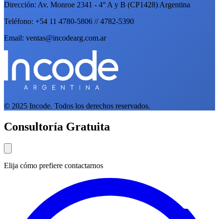
Dirección: Av. Monroe 2341 - 4° A y B (CP1428) Argentina
Teléfono: +54 11 4780-5806 // 4782-5390
Email: ventas@incodearg.com.ar
© 2025 Incode. Todos los derechos reservados.
Consultoría Gratuita
Elija cómo prefiere contactarnos