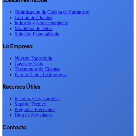
Soluciones Incode
Optimización de Cadena de Suministro
Gestión de Clientes
Industria y Almacenamiento
Movilidad de Datos
Solución Personalizada
La Empresa
Nuestra Trayectoria
Casos de Éxito
Testimonios de Clientes
Partner Zebra Technologies
Recursos Útiles
Insumos y Consumibles
Soporte Técnico
Preguntas Frecuentes
Blog de Novedades
Contacto