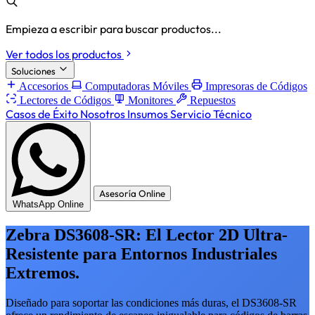
Empieza a escribir para buscar productos...
Ver todos los productos
Soluciones
Accesorios
Computadoras Móviles
Impresoras de Códigos
Lectores de Códigos
Monitores
Repuestos
Casos de Éxito
Nosotros
Insumos
Servicio Técnico
Asesoría Online
WhatsApp Online
Zebra DS3608-SR: El Lector 2D Ultra-
Resistente para Entornos Industriales
Extremos.
Diseñado para soportar las condiciones más duras, el DS3608-SR