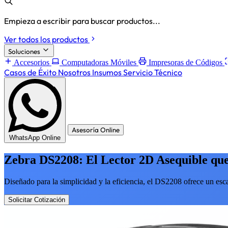
Empieza a escribir para buscar productos...
Ver todos los productos
Soluciones
Accesorios
Computadoras Móviles
Impresoras de Códigos
Casos de Éxito
Nosotros
Insumos
Servicio Técnico
Asesoría Online
WhatsApp Online
Zebra DS2208: El Lector 2D Asequible que
Diseñado para la simplicidad y la eficiencia, el DS2208 ofrece un esc
Solicitar Cotización