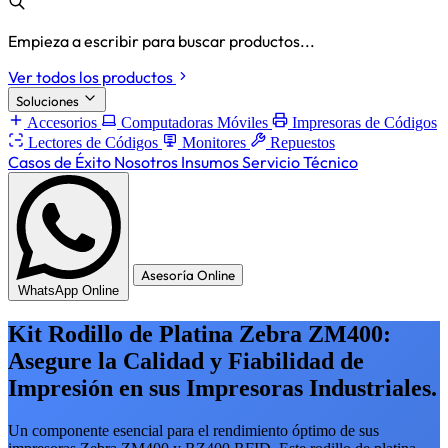
Empieza a escribir para buscar productos...
Ver todos los productos
Soluciones
Accesorios
Computadoras Móviles
Impresoras de Códigos
Lectores de Códigos
Monitores
Repuestos
Casos de Éxito
Nosotros
Insumos
Servicio Técnico
Asesoría Online
WhatsApp Online
Kit Rodillo de Platina Zebra ZM400:
Asegure la Calidad y Fiabilidad de
Impresión en sus Impresoras Industriales.
Un componente esencial para el rendimiento óptimo de sus