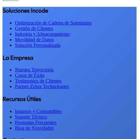
Soluciones Incode
Optimización de Cadena de Suministro
Gestión de Clientes
Industria y Almacenamiento
Movilidad de Datos
Solución Personalizada
La Empresa
Nuestra Trayectoria
Casos de Éxito
Testimonios de Clientes
Partner Zebra Technologies
Recursos Útiles
Insumos y Consumibles
Soporte Técnico
Preguntas Frecuentes
Blog de Novedades