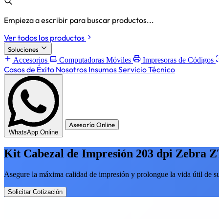
Empieza a escribir para buscar productos...
Ver todos los productos
Soluciones
Accesorios
Computadoras Móviles
Impresoras de Códigos
Casos de Éxito
Nosotros
Insumos
Servicio Técnico
Asesoría Online
WhatsApp Online
Kit Cabezal de Impresión 203 dpi Zebra ZT
Asegure la máxima calidad de impresión y prolongue la vida útil de s
Solicitar Cotización