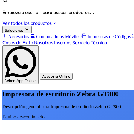
Empieza a escribir para buscar productos...
Ver todos los productos
Soluciones
Accesorios
Computadoras Móviles
Impresoras de Códigos
Casos de Éxito
Nosotros
Insumos
Servicio Técnico
Asesoría Online
WhatsApp Online
Impresora de escritorio Zebra GT800
Descripción general para Impresora de escritorio Zebra GT800.
Equipo descontinuado