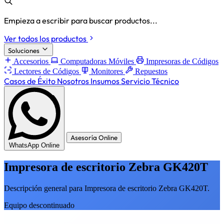
Empieza a escribir para buscar productos...
Ver todos los productos
Soluciones
Accesorios
Computadoras Móviles
Impresoras de Códigos
Lectores de Códigos
Monitores
Repuestos
Casos de Éxito
Nosotros
Insumos
Servicio Técnico
Asesoría Online
WhatsApp Online
Impresora de escritorio Zebra GK420T
Descripción general para Impresora de escritorio Zebra GK420T.
Equipo descontinuado