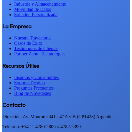
Industria y Almacenamiento
Movilidad de Datos
Solución Personalizada
La Empresa
Nuestra Trayectoria
Casos de Éxito
Testimonios de Clientes
Partner Zebra Technologies
Recursos Útiles
Insumos y Consumibles
Soporte Técnico
Preguntas Frecuentes
Blog de Novedades
Contacto
Dirección: Av. Monroe 2341 - 4° A y B (CP1428) Argentina
Teléfono: +54 11 4780-5806 // 4782-5390