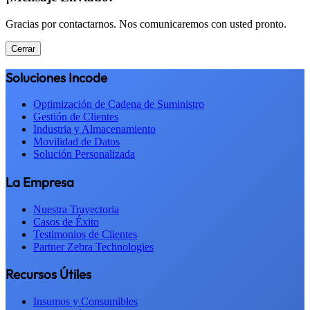
Gracias por contactarnos. Nos comunicaremos con usted pronto.
Cerrar
Soluciones Incode
Optimización de Cadena de Suministro
Gestión de Clientes
Industria y Almacenamiento
Movilidad de Datos
Solución Personalizada
La Empresa
Nuestra Trayectoria
Casos de Éxito
Testimonios de Clientes
Partner Zebra Technologies
Recursos Útiles
Insumos y Consumibles