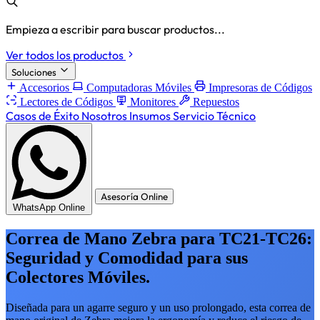
Empieza a escribir para buscar productos...
Ver todos los productos
Soluciones
Accesorios
Computadoras Móviles
Impresoras de Códigos
Lectores de Códigos
Monitores
Repuestos
Casos de Éxito
Nosotros
Insumos
Servicio Técnico
Asesoría Online
WhatsApp Online
Correa de Mano Zebra para TC21-TC26:
Seguridad y Comodidad para sus
Colectores Móviles.
Diseñada para un agarre seguro y un uso prolongado, esta correa de